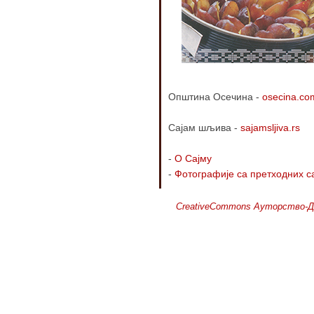
Општина Осечина -
osecina.co
Сајам шљива -
sajamsljiva.rs
-
О Сајму
-
Фотографије са претходних с
CreativeCommons Ауторство-Д