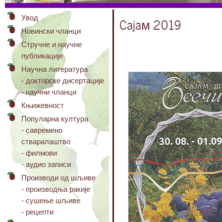
Увод
Сајам 2019
Новински чланци
Стручне и научне
публикације
Научна литература
-
докторске дисертације
-
научни чланци
Књижевност
Популарна култура
-
савремено
стваралаштво
-
филмови
-
аудио записи
Производи од шљиве
-
производња ракије
-
сушење шљиве
-
рецепти